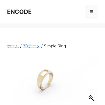
コ
ン
ENCODE
メ
テ
ン
ニ
ツ
へ
ス
ュ
キ
ホーム
/
3Dデータ
/ Simple Ring
ッ
ー
プ