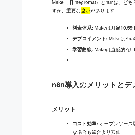
Make（旧Integromat）とn8
すが、重要な
違い
があります：
料金体系:
Makeは
月額10.5
デプロイメント:
MakeはS
学習曲線:
Makeは直感的なU
n8n導入のメリットとデ
メリット
コスト効率:
オープンソース
な場合も競合より安価