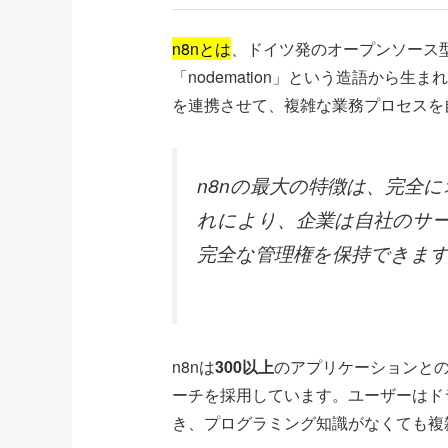
n8nとは
、ドイツ発のオープンソース
「nodemation」という造語から
を連携させて、複雑な業務プロセスを
n8nの最大の特徴は、完全
れにより、企業は自社のサ
完全な管理権を保持できま
n8nは
300以上
のアプリケーションと
ーチを採用しています。ユーザーはド
き、プログラミング知識がなくても複