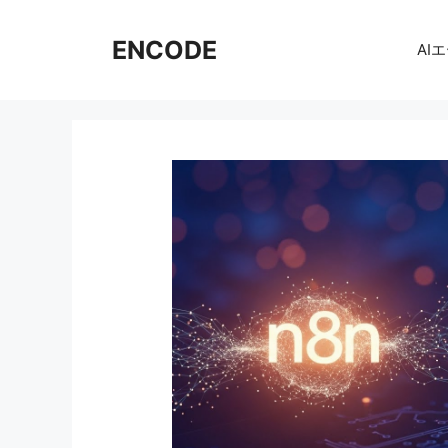
コ
ン
ENCODE
AI
テ
ン
ツ
へ
ス
キ
ッ
プ