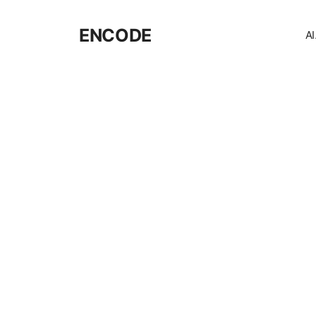
コ
ン
ENCODE
A
テ
ン
ツ
へ
ス
キ
ッ
プ