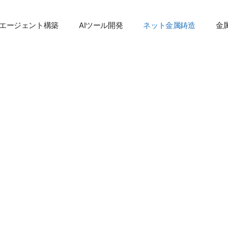
Iエージェント構築
AIツール開発
ネット金属鋳造
金