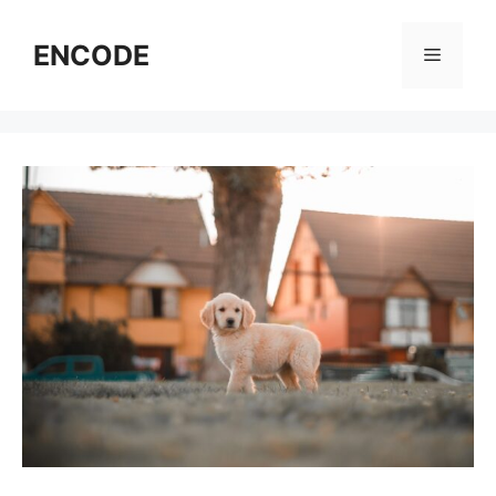
コ
ン
ENCODE
メ
テ
ン
ニ
ツ
へ
ス
ュ
キ
ッ
ー
プ