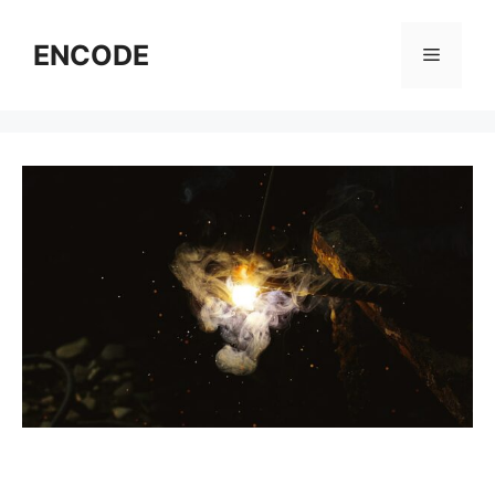
コ
ン
ENCODE
メ
テ
ン
ニ
ツ
へ
ス
ュ
キ
ッ
ー
プ