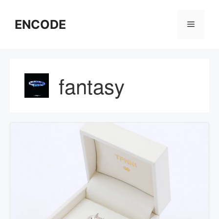
コ
ン
ENCODE
メ
テ
ン
ニ
ツ
へ
fantasy
ス
ュ
キ
ッ
ー
プ