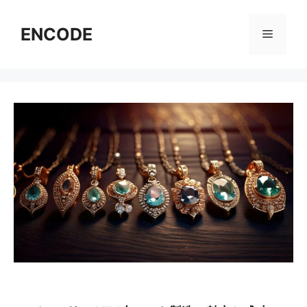
コ
ン
ENCODE
メ
テ
ン
ニ
ツ
へ
ス
ュ
キ
ッ
ー
プ