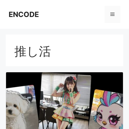
コ
ン
ENCODE
メ
テ
ン
ニ
ツ
へ
推し活
ス
ュ
キ
ッ
ー
プ