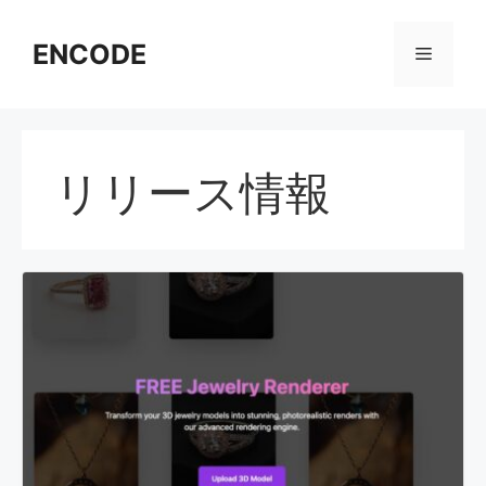
コ
ン
ENCODE
メ
テ
ン
ニ
ツ
へ
リリース情報
ス
ュ
キ
ッ
ー
プ