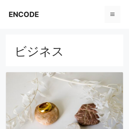
コ
ン
ENCODE
メ
テ
ン
ニ
ツ
へ
ビジネス
ス
ュ
キ
ッ
ー
プ