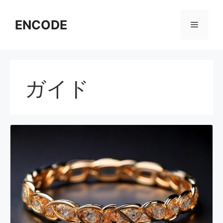
コ
ン
ENCODE
メ
テ
ン
ニ
ツ
へ
ガイド
ス
ュ
キ
ッ
ー
プ