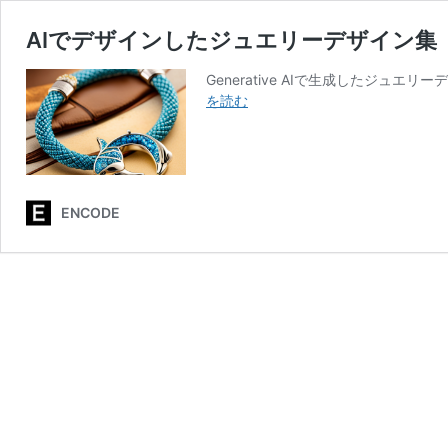
AIでデザインしたジュエリーデザイン集
Generative AIで生成したジ
AI
を読む
で
デ
ザ
イ
ン
ENCODE
し
た
ジ
ュ
エ
リ
ー
デ
ザ
イ
ン